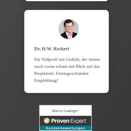
Dr. H-W. Reckert
Ein Vollprofi mit Geduld, der immer
nach vorne schaut mit Blick auf das
Projektziel. Uneingeschränkte
Empfehlung!