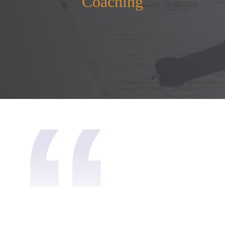
Coaching
“